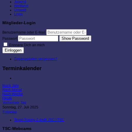
Jugend
Wettfahrt
Umwelt
Links
Mitglieder-Login
Benutzername oder E-Mail
Show Password
Passwort
Erinnere Dich an mich
Einloggen
Zugangsdaten vergessen?
Terminkalender
Nach Jahr
Nach Monat
Nach Woche
Heute
Vorheriger Tag
Sonntag, 27. Juli 2025
Folgetag
Tegel-Trophy 2.4mR JSC / TSC
TSC-Webcams