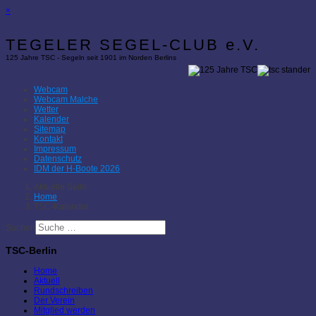
×
TEGELER SEGEL-CLUB e.V.
125 Jahre TSC - Segeln seit 1901 im Norden Berlins
Webcam
Webcam Malche
Wetter
Kalender
Sitemap
Kontakt
Impressum
Datenschutz
IDM der H-Boote 2026
Aktuelle Seite:
Home
TSC-Kalender
Suchen
TSC-Berlin
Home
Aktuell
Rundschreiben
Der Verein
Mitglied werden