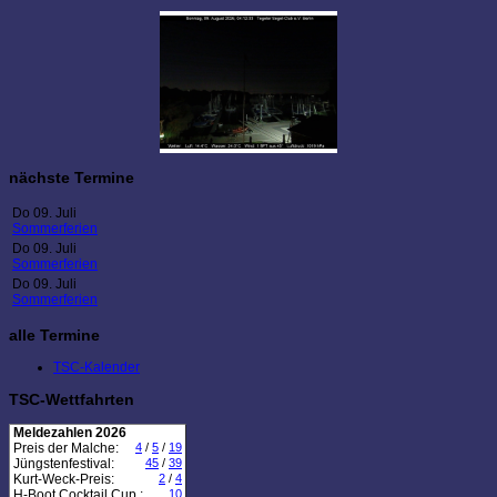
nächste Termine
Do 09. Juli
Sommerferien
Do 09. Juli
Sommerferien
Do 09. Juli
Sommerferien
alle Termine
TSC-Kalender
TSC-Wettfahrten
Meldezahlen 2026
Preis der Malche:
4
/
5
/
19
Jüngstenfestival:
45
/
39
Kurt-Weck-Preis:
2
/
4
H-Boot Cocktail Cup :
10