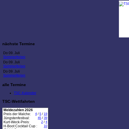
nächste Termine
Do 09. Juli
Sommerferien
Do 09. Juli
Sommerferien
Do 09. Juli
Sommerferien
alle Termine
TSC-Kalender
TSC-Wettfahrten
Meldezahlen 2026
Preis der Malche:
4
/
5
/
19
Jüngstenfestival:
45
/
39
Kurt-Weck-Preis:
2
/
4
H-Boot Cocktail Cup :
10