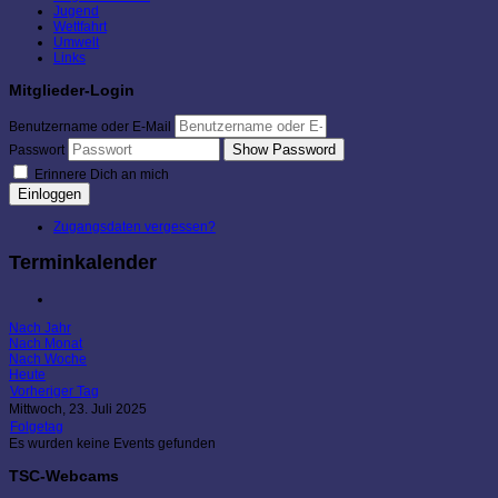
Jugend
Wettfahrt
Umwelt
Links
Mitglieder-Login
Benutzername oder E-Mail
Show Password
Passwort
Erinnere Dich an mich
Einloggen
Zugangsdaten vergessen?
Terminkalender
Nach Jahr
Nach Monat
Nach Woche
Heute
Vorheriger Tag
Mittwoch, 23. Juli 2025
Folgetag
Es wurden keine Events gefunden
TSC-Webcams