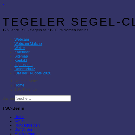
×
TEGELER SEGEL-CL
125 Jahre TSC - Segeln seit 1901 im Norden Berlins
Webcam
Webcam Malche
Wetter
Kalender
Sitemap
Kontakt
Impressum
Datenschutz
IDM der H-Boote 2026
Aktuelle Seite:
Home
TSC-Kalender
Suchen
TSC-Berlin
Home
Aktuell
Rundschreiben
Der Verein
Mitglied werden