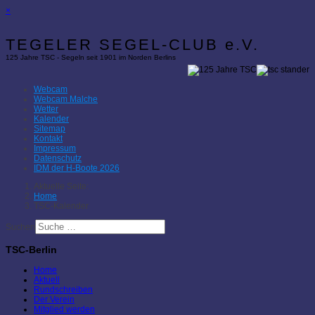
×
TEGELER SEGEL-CLUB e.V.
125 Jahre TSC - Segeln seit 1901 im Norden Berlins
Webcam
Webcam Malche
Wetter
Kalender
Sitemap
Kontakt
Impressum
Datenschutz
IDM der H-Boote 2026
Aktuelle Seite:
Home
TSC-Kalender
Suchen
TSC-Berlin
Home
Aktuell
Rundschreiben
Der Verein
Mitglied werden