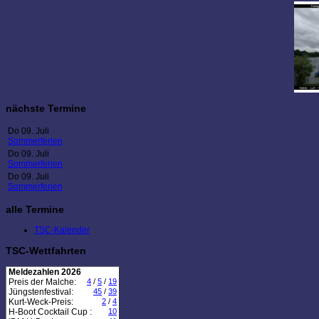
nächste Termine
Do 09. Juli
Sommerferien
Do 09. Juli
Sommerferien
Do 09. Juli
Sommerferien
alle Termine
TSC-Kalender
TSC-Wettfahrten
Meldezahlen 2026
Preis der Malche:
4
/
5
/
19
Jüngstenfestival:
45
/
39
Kurt-Weck-Preis:
2
/
4
H-Boot Cocktail Cup :
10