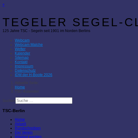
×
TEGELER SEGEL-CL
125 Jahre TSC - Segeln seit 1901 im Norden Berlins
Webcam
Webcam Malche
Wetter
Kalender
Sitemap
Kontakt
Impressum
Datenschutz
IDM der H-Boote 2026
Aktuelle Seite:
Home
TSC-Kalender
Suchen
TSC-Berlin
Home
Aktuell
Rundschreiben
Der Verein
Mitglied werden