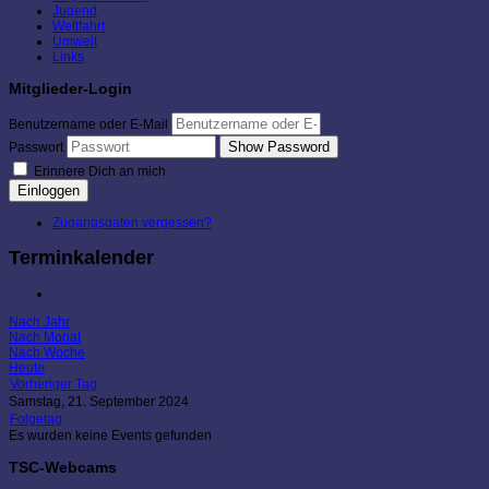
Jugend
Wettfahrt
Umwelt
Links
Mitglieder-Login
Benutzername oder E-Mail
Show Password
Passwort
Erinnere Dich an mich
Einloggen
Zugangsdaten vergessen?
Terminkalender
Nach Jahr
Nach Monat
Nach Woche
Heute
Vorheriger Tag
Samstag, 21. September 2024
Folgetag
Es wurden keine Events gefunden
TSC-Webcams