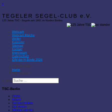
×
TEGELER SEGEL-CLUB e.V.
125 Jahre TSC - Segeln seit 1901 im Norden Berlins
Webcam
Webcam Malche
Wetter
Kalender
Sitemap
Kontakt
Impressum
Datenschutz
IDM der H-Boote 2026
Aktuelle Seite:
Home
TSC-Kalender
Suchen
TSC-Berlin
Home
Aktuell
Rundschreiben
Der Verein
Mitglied werden