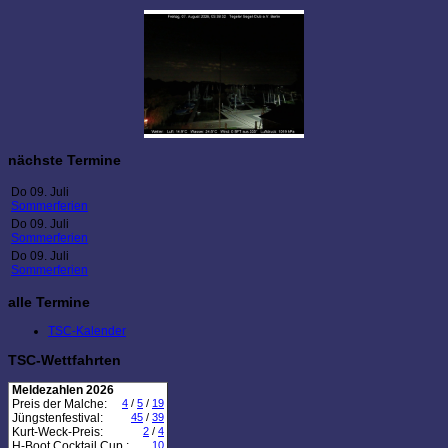
nächste Termine
Do 09. Juli
Sommerferien
Do 09. Juli
Sommerferien
Do 09. Juli
Sommerferien
alle Termine
TSC-Kalender
TSC-Wettfahrten
Meldezahlen 2026
Preis der Malche:
4
/
5
/
19
Jüngstenfestival:
45
/
39
Kurt-Weck-Preis:
2
/
4
H-Boot Cocktail Cup :
10