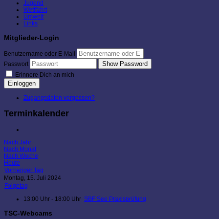
Jugend
Wettfahrt
Umwelt
Links
Mitglieder-Login
Benutzername oder E-Mail
Show Password
Passwort
Erinnere Dich an mich
Einloggen
Zugangsdaten vergessen?
Terminkalender
Nach Jahr
Nach Monat
Nach Woche
Heute
Vorheriger Tag
Montag, 15. Juli 2024
Folgetag
13:00 Uhr - 18:00 Uhr
SBF See Praxisprüfung
TSC-Webcams