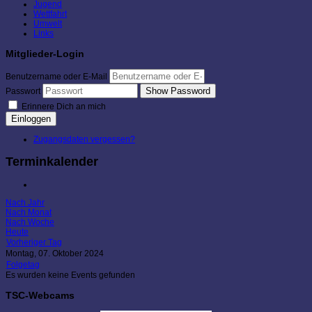
Jugend
Wettfahrt
Umwelt
Links
Mitglieder-Login
Benutzername oder E-Mail
Show Password
Passwort
Erinnere Dich an mich
Einloggen
Zugangsdaten vergessen?
Terminkalender
Nach Jahr
Nach Monat
Nach Woche
Heute
Vorheriger Tag
Montag, 07. Oktober 2024
Folgetag
Es wurden keine Events gefunden
TSC-Webcams