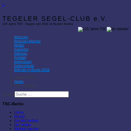
×
TEGELER SEGEL-CLUB e.V.
125 Jahre TSC - Segeln seit 1901 im Norden Berlins
Webcam
Webcam Malche
Wetter
Kalender
Sitemap
Kontakt
Impressum
Datenschutz
IDM der H-Boote 2026
Aktuelle Seite:
Home
TSC-Kalender
Suchen
TSC-Berlin
Home
Aktuell
Rundschreiben
Der Verein
Mitglied werden