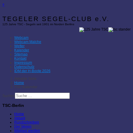
×
TEGELER SEGEL-CLUB e.V.
125 Jahre TSC - Segeln seit 1901 im Norden Berlins
Webcam
Webcam Malche
Wetter
Kalender
Sitemap
Kontakt
Impressum
Datenschutz
IDM der H-Boote 2026
Aktuelle Seite:
Home
TSC-Kalender
Suchen
TSC-Berlin
Home
Aktuell
Rundschreiben
Der Verein
Mitglied werden