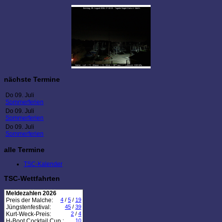
nächste Termine
Do 09. Juli
Sommerferien
Do 09. Juli
Sommerferien
Do 09. Juli
Sommerferien
alle Termine
TSC-Kalender
TSC-Wettfahrten
Meldezahlen 2026
Preis der Malche:
4
/
5
/
19
Jüngstenfestival:
45
/
39
Kurt-Weck-Preis:
2
/
4
H-Boot Cocktail Cup :
10