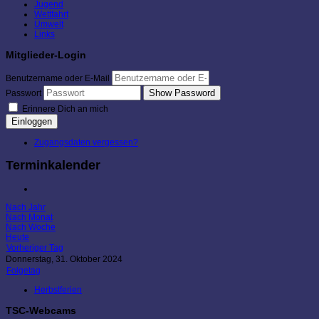
Jugend
Wettfahrt
Umwelt
Links
Mitglieder-Login
Benutzername oder E-Mail
Show Password
Passwort
Erinnere Dich an mich
Einloggen
Zugangsdaten vergessen?
Terminkalender
Nach Jahr
Nach Monat
Nach Woche
Heute
Vorheriger Tag
Donnerstag, 31. Oktober 2024
Folgetag
Herbstferien
TSC-Webcams