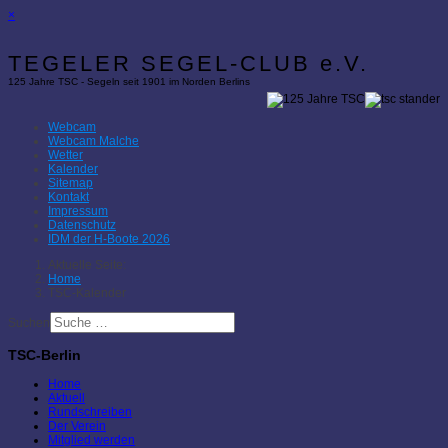
×
TEGELER SEGEL-CLUB e.V.
125 Jahre TSC - Segeln seit 1901 im Norden Berlins
Webcam
Webcam Malche
Wetter
Kalender
Sitemap
Kontakt
Impressum
Datenschutz
IDM der H-Boote 2026
Aktuelle Seite:
Home
TSC-Kalender
Suchen
TSC-Berlin
Home
Aktuell
Rundschreiben
Der Verein
Mitglied werden