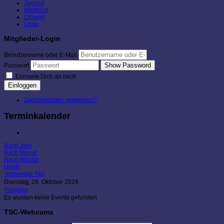
Jugend
Wettfahrt
Umwelt
Links
Mitglieder-Login
Benutzername oder E-Mail
Show Password
Passwort
Erinnere Dich an mich
Einloggen
Zugangsdaten vergessen?
Terminkalender
Nach Jahr
Nach Monat
Nach Woche
Heute
Vorheriger Tag
Dienstag, 29. Oktober 2024
Folgetag
Es wurden keine Events gefunden
TSC-Webcams