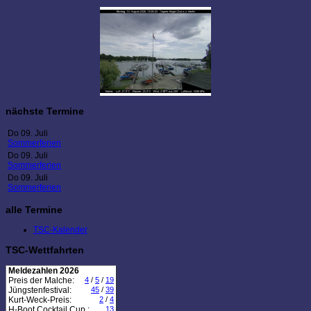
nächste Termine
Do 09. Juli
Sommerferien
Do 09. Juli
Sommerferien
Do 09. Juli
Sommerferien
alle Termine
TSC-Kalender
TSC-Wettfahrten
Meldezahlen 2026
Preis der Malche:
4
/
5
/
19
Jüngstenfestival:
45
/
39
Kurt-Weck-Preis:
2
/
4
H-Boot Cocktail Cup :
13