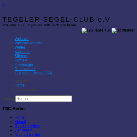
×
TEGELER SEGEL-CLUB e.V.
125 Jahre TSC - Segeln seit 1901 im Norden Berlins
Webcam
Webcam Malche
Wetter
Kalender
Sitemap
Kontakt
Impressum
Datenschutz
IDM der H-Boote 2026
Aktuelle Seite:
Home
TSC-Kalender
Suchen
TSC-Berlin
Home
Aktuell
Rundschreiben
Der Verein
Mitglied werden