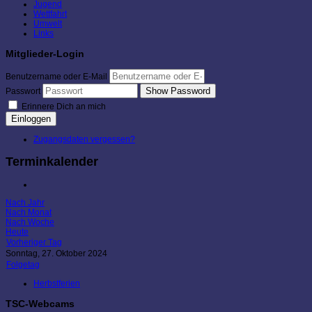
Jugend
Wettfahrt
Umwelt
Links
Mitglieder-Login
Benutzername oder E-Mail
Show Password
Passwort
Erinnere Dich an mich
Einloggen
Zugangsdaten vergessen?
Terminkalender
Nach Jahr
Nach Monat
Nach Woche
Heute
Vorheriger Tag
Sonntag, 27. Oktober 2024
Folgetag
Herbstferien
TSC-Webcams