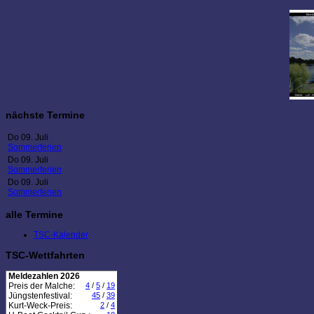
nächste Termine
Do 09. Juli
Sommerferien
Do 09. Juli
Sommerferien
Do 09. Juli
Sommerferien
alle Termine
TSC-Kalender
TSC-Wettfahrten
Meldezahlen 2026
Preis der Malche:
4
/
5
/
19
Jüngstenfestival:
45
/
39
Kurt-Weck-Preis:
2
/
4