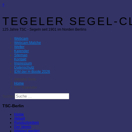
×
TEGELER SEGEL-CL
125 Jahre TSC - Segeln seit 1901 im Norden Berlins
Webcam
Webcam Malche
Wetter
Kalender
Sitemap
Kontakt
Impressum
Datenschutz
IDM der H-Boote 2026
Aktuelle Seite:
Home
TSC-Kalender
Suchen
TSC-Berlin
Home
Aktuell
Rundschreiben
Der Verein
Mitglied werden