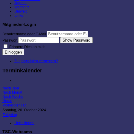
Jugend
Wettfahrt
Umwelt
Links
Mitglieder-Login
Benutzername oder E-Mail
Show Password
Passwort
Erinnere Dich an mich
Einloggen
Zugangsdaten vergessen?
Terminkalender
Nach Jahr
Nach Monat
Nach Woche
Heute
Vorheriger Tag
Sonntag, 20. Oktober 2024
Folgetag
Herbstferien
TSC-Webcams