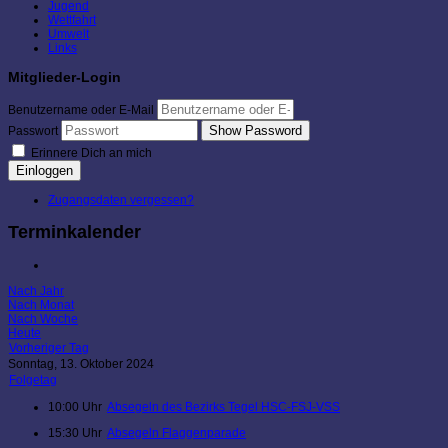
Jugend
Wettfahrt
Umwelt
Links
Mitglieder-Login
Benutzername oder E-Mail
Show Password
Passwort
Erinnere Dich an mich
Einloggen
Zugangsdaten vergessen?
Terminkalender
Nach Jahr
Nach Monat
Nach Woche
Heute
Vorheriger Tag
Sonntag, 13. Oktober 2024
Folgetag
10:00 Uhr
Absegeln des Bezirks Tegel HSC-FSJ-VSS
15:30 Uhr
Absegeln Flaggenparade