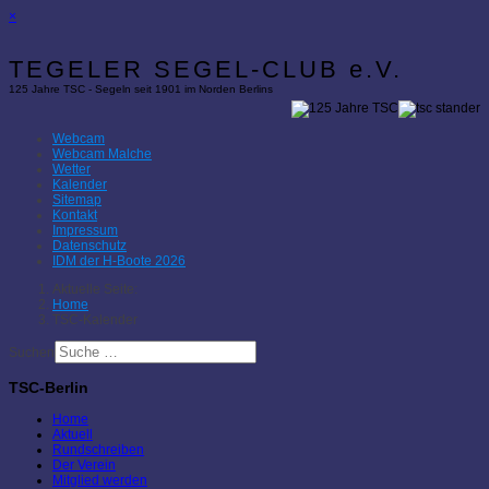
×
TEGELER SEGEL-CLUB e.V.
125 Jahre TSC - Segeln seit 1901 im Norden Berlins
Webcam
Webcam Malche
Wetter
Kalender
Sitemap
Kontakt
Impressum
Datenschutz
IDM der H-Boote 2026
Aktuelle Seite:
Home
TSC-Kalender
Suchen
TSC-Berlin
Home
Aktuell
Rundschreiben
Der Verein
Mitglied werden