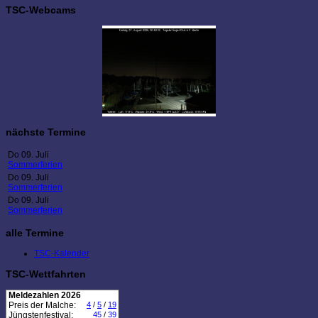
TSC-Webcams
nächste Termine
Do 09. Juli
Sommerferien
Do 09. Juli
Sommerferien
Do 09. Juli
Sommerferien
alle Termine
TSC-Kalender
TSC-Wettfahrten
Meldezahlen 2026
Preis der Malche:
4
/
5
/
19
Jüngstenfestival:
45
/
39