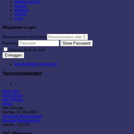
Mitglied werden
Jugend
Wettfahrt
Umwelt
Links
Mitglieder-Login
Benutzername oder E-Mail
Show Password
Passwort
Erinnere Dich an mich
Einloggen
Zugangsdaten vergessen?
Terminkalender
Nach Jahr
Nach Monat
Nach Woche
Heute
Mai-Feiertag
Montag, 01. Mai 2023
Vorherige Wiederholung
Nächste Wiederholung
Aufrufe
: 123173
TSC-Webcams