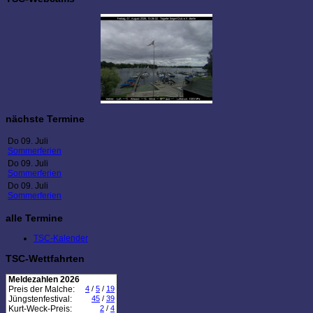
nächste Termine
Do 09. Juli
Sommerferien
Do 09. Juli
Sommerferien
Do 09. Juli
Sommerferien
alle Termine
TSC-Kalender
TSC-Wettfahrten
Meldezahlen 2026
Preis der Malche:
4
/
5
/
19
Jüngstenfestival:
45
/
39
Kurt-Weck-Preis:
2
/
4