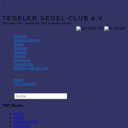
×
TEGELER SEGEL-CLUB e.V.
125 Jahre TSC - Segeln seit 1901 im Norden Berlins
Webcam
Webcam Malche
Wetter
Kalender
Sitemap
Kontakt
Impressum
Datenschutz
IDM der H-Boote 2026
Aktuelle Seite:
Home
TSC-Kalender
Mai-Feiertag
Suchen
TSC-Berlin
Home
Aktuell
Rundschreiben
Der Verein