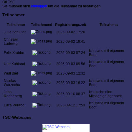
Ort
TSC
Sie müssen sich
einloggen
um die Teilnahme zu bestätigen.
Teilnehmer
Teilnehmer
Teilnehmend
Registrierungszeit
Teilnahme:
Julia Schlüter
2025-09-02 17:20
Christian
2025-09-02 19:41
Ladewig
Ich starte mit eigenem
Felix Krabbe
2025-09-03 07:24
Boot
Ich starte mit eigenem
Urte Kuhland
2025-09-03 09:56
Boot
Wulf Biel
2025-09-03 12:32
Nicolas
Ich starte mit eigenem
2025-09-03 16:22
Warzecha
Boot
Jens
Ich suche eine
2025-09-10 08:37
Ranneberg
Mitsegelgelegenheit
Ich starte mit eigenem
Luca Perabo
2025-09-12 17:53
Boot
TSC-Webcams