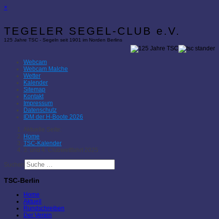
×
TEGELER SEGEL-CLUB e.V.
125 Jahre TSC - Segeln seit 1901 im Norden Berlins
Webcam
Webcam Malche
Wetter
Kalender
Sitemap
Kontakt
Impressum
Datenschutz
IDM der H-Boote 2026
Aktuelle Seite:
Home
TSC-Kalender
3. und 4. Clubwettfahrt 2025
Suchen
TSC-Berlin
Home
Aktuell
Rundschreiben
Der Verein