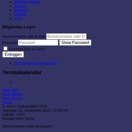
Mitglied werden
Jugend
Wettfahrt
Umwelt
Links
Mitglieder-Login
Benutzername oder E-Mail
Show Password
Passwort
Erinnere Dich an mich
Einloggen
Zugangsdaten vergessen?
Terminkalender
Nach Jahr
Nach Monat
Nach Woche
Heute
3. und 4. Clubwettfahrt 2025
Samstag, 13. September 2025, 12:00 Uhr
Aufrufe
: 4251
Kontakt
Sven Taube
Zum Anmelden bitte einloggen!