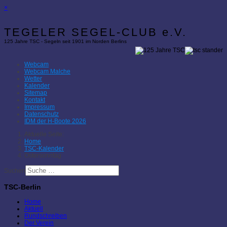
×
TEGELER SEGEL-CLUB e.V.
125 Jahre TSC - Segeln seit 1901 im Norden Berlins
Webcam
Webcam Malche
Wetter
Kalender
Sitemap
Kontakt
Impressum
Datenschutz
IDM der H-Boote 2026
Aktuelle Seite:
Home
TSC-Kalender
Ostersonntag
Suchen
TSC-Berlin
Home
Aktuell
Rundschreiben
Der Verein