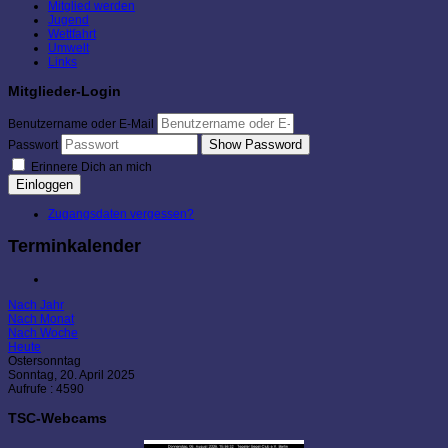
Mitglied werden
Jugend
Wettfahrt
Umwelt
Links
Mitglieder-Login
Benutzername oder E-Mail
Show Password
Passwort
Erinnere Dich an mich
Einloggen
Zugangsdaten vergessen?
Terminkalender
Nach Jahr
Nach Monat
Nach Woche
Heute
Ostersonntag
Sonntag, 20. April 2025
Aufrufe
: 4590
TSC-Webcams