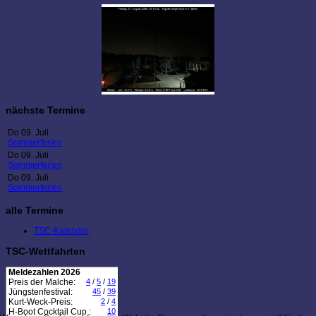
nächste Termine
Do 09. Juli
Sommerferien
Do 09. Juli
Sommerferien
Do 09. Juli
Sommerferien
alle Termine
TSC-Kalender
TSC-Wettfahrten
Meldezahlen 2026
Preis der Malche:
4
/
5
/
19
Jüngstenfestival:
45
/
39
Kurt-Weck-Preis:
2
/
4
H-Boot Cocktail Cup :
10