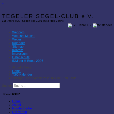
×
TEGELER SEGEL-CLUB e.V.
125 Jahre TSC - Segeln seit 1901 im Norden Berlins
Webcam
Webcam Malche
Wetter
Kalender
Sitemap
Kontakt
Impressum
Datenschutz
IDM der H-Boote 2026
Aktuelle Seite:
Home
TSC-Kalender
Stiftungs- und Sommerfest 2024 mit J/70-Taufe
Suchen
TSC-Berlin
Home
Aktuell
Rundschreiben
Der Verein