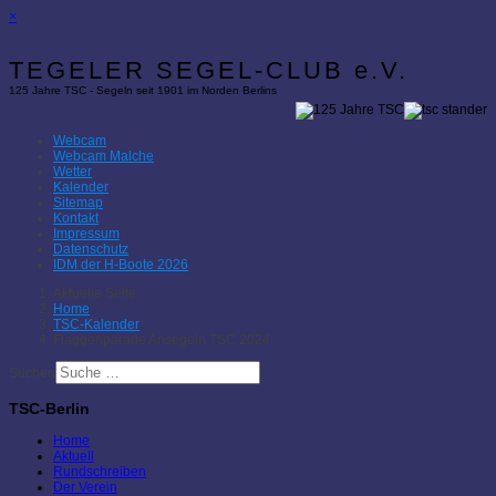
×
TEGELER SEGEL-CLUB e.V.
125 Jahre TSC - Segeln seit 1901 im Norden Berlins
Webcam
Webcam Malche
Wetter
Kalender
Sitemap
Kontakt
Impressum
Datenschutz
IDM der H-Boote 2026
Aktuelle Seite:
Home
TSC-Kalender
Flaggenparade Ansegeln TSC 2024
Suchen
TSC-Berlin
Home
Aktuell
Rundschreiben
Der Verein