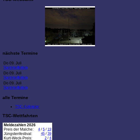
nächste Termine
Do 09. Juli
Sommerferien
Do 09. Juli
Sommerferien
Do 09. Juli
Sommerferien
alle Termine
TSC-Kalender
TSC-Wettfahrten
Meldezahlen 2026
Preis der Malche:
4
/
5
/
19
Jüngstenfestival:
45
/
39
Kurt-Weck-Preis:
2
/
4