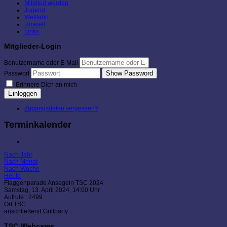
Mitglied werden
Jugend
Wettfahrt
Umwelt
Links
Mitglieder-Login
Benutzername oder E-Mail
Show Password
Passwort
Erinnere Dich an mich
Einloggen
Zugangsdaten vergessen?
Terminkalender
Nach Jahr
Nach Monat
Nach Woche
Heute
Flaggenparade Ansegeln TSC 2024
Samstag, 13. April 2024, 14:00 Uhr
Aufrufe
: 2499
Ort
TSC
anschließend Grillparty
TSC-Webcams