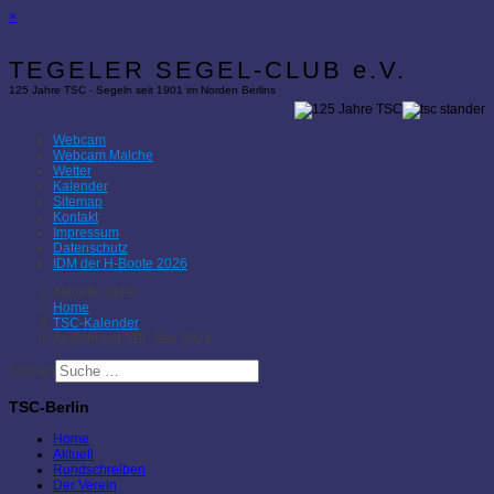
×
TEGELER SEGEL-CLUB e.V.
125 Jahre TSC - Segeln seit 1901 im Norden Berlins
Webcam
Webcam Malche
Wetter
Kalender
Sitemap
Kontakt
Impressum
Datenschutz
IDM der H-Boote 2026
Aktuelle Seite:
Home
TSC-Kalender
Ausbildung SBF See 2024
Suchen
TSC-Berlin
Home
Aktuell
Rundschreiben
Der Verein