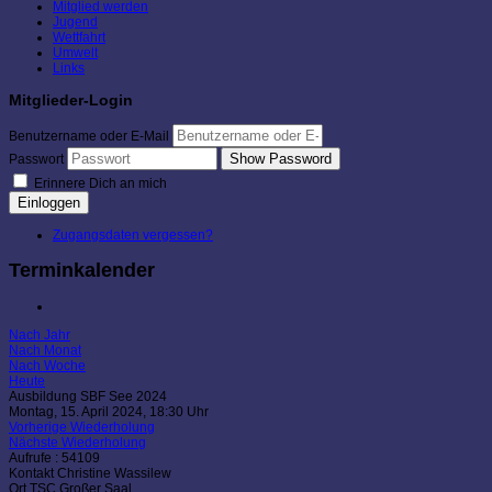
Mitglied werden
Jugend
Wettfahrt
Umwelt
Links
Mitglieder-Login
Benutzername oder E-Mail
Show Password
Passwort
Erinnere Dich an mich
Einloggen
Zugangsdaten vergessen?
Terminkalender
Nach Jahr
Nach Monat
Nach Woche
Heute
Ausbildung SBF See 2024
Montag, 15. April 2024, 18:30 Uhr
Vorherige Wiederholung
Nächste Wiederholung
Aufrufe
: 54109
Kontakt
Christine Wassilew
Ort
TSC Großer Saal