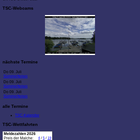
TSC-Webcams
nächste Termine
Do 09. Juli
Sommerferien
Do 09. Juli
Sommerferien
Do 09. Juli
Sommerferien
alle Termine
TSC-Kalender
TSC-Wettfahrten
Meldezahlen 2026
Preis der Malche:
4
/
5
/
19