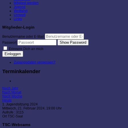
Mitglied werden
Jugend
Wettfahrt
Umwelt
Links
Mitglieder-Login
Benutzername oder E-Mail
Show Password
Passwort
Erinnere Dich an mich
Einloggen
Zugangsdaten vergessen?
Terminkalender
Nach Jahr
Nach Monat
Nach Woche
Heute
1. Jugendsitzung 2024
Mittwoch, 21. Februar 2024, 19:00 Uhr
Aufrufe
: 3115
Ort
TSC-Saal
TSC-Webcams