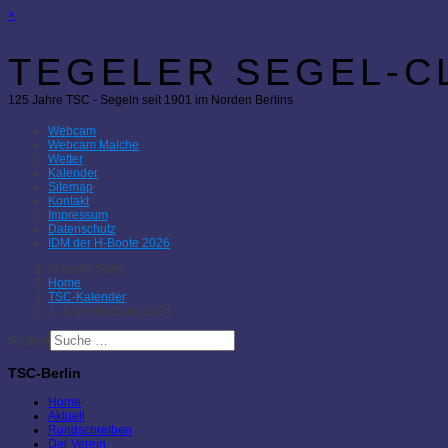
×
TEGELER SEGEL-CL
125 Jahre TSC - Segeln seit 1901 im Norden Berlins
Webcam
Webcam Malche
Wetter
Kalender
Sitemap
Kontakt
Impressum
Datenschutz
IDM der H-Boote 2026
Aktuelle Seite:
Home
TSC-Kalender
1. Jugendsitzung 2024
Suchen
TSC-Berlin
Home
Aktuell
Rundschreiben
Der Verein