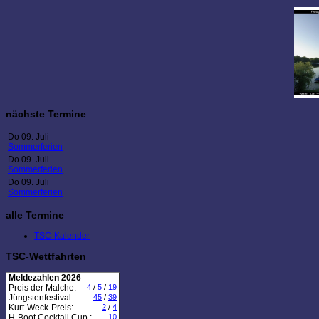
nächste Termine
Do 09. Juli
Sommerferien
Do 09. Juli
Sommerferien
Do 09. Juli
Sommerferien
alle Termine
TSC-Kalender
TSC-Wettfahrten
Meldezahlen 2026
Preis der Malche:
4
/
5
/
19
Jüngstenfestival:
45
/
39
Kurt-Weck-Preis:
2
/
4
H-Boot Cocktail Cup :
10