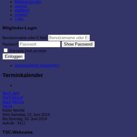
Mitglied werden
Jugend
Wettfahrt
Umwelt
Links
Mitglieder-Login
Benutzername oder E-Mail
Show Password
Passwort
Erinnere Dich an mich
Einloggen
Zugangsdaten vergessen?
Terminkalender
Nach Jahr
Nach Monat
Nach Woche
Heute
Kieler Woche
Vom Samstag, 22. Juni 2024
Bis Sonntag, 30. Juni 2024
Aufrufe
: 3411
TSC-Webcams