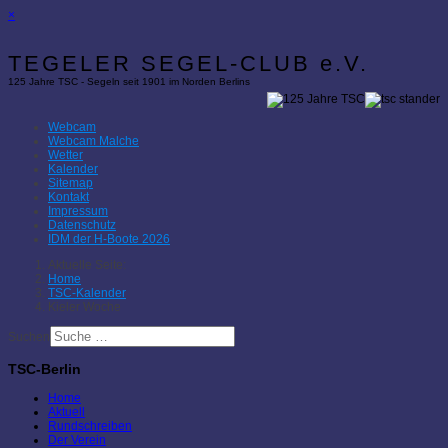
×
TEGELER SEGEL-CLUB e.V.
125 Jahre TSC - Segeln seit 1901 im Norden Berlins
Webcam
Webcam Malche
Wetter
Kalender
Sitemap
Kontakt
Impressum
Datenschutz
IDM der H-Boote 2026
Aktuelle Seite:
Home
TSC-Kalender
Kieler Woche
Suchen
TSC-Berlin
Home
Aktuell
Rundschreiben
Der Verein