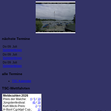
nächste Termine
Do 09. Juli
Sommerferien
Do 09. Juli
Sommerferien
Do 09. Juli
Sommerferien
alle Termine
TSC-Kalender
TSC-Wettfahrten
Meldezahlen 2026
Preis der Malche:
4
/
5
/
19
Jüngstenfestival:
45
/
39
Kurt-Weck-Preis:
2
/
4
H-Boot Cocktail Cup :
10