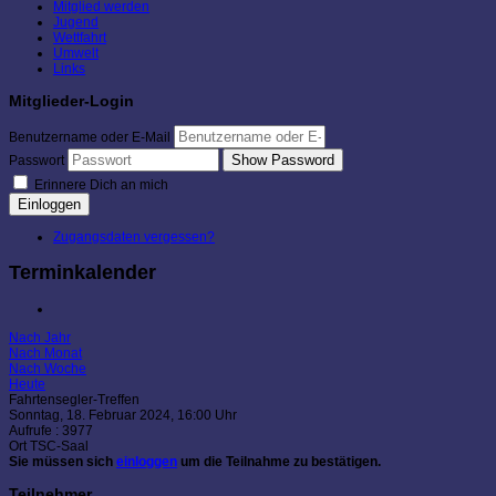
Mitglied werden
Jugend
Wettfahrt
Umwelt
Links
Mitglieder-Login
Benutzername oder E-Mail
Show Password
Passwort
Erinnere Dich an mich
Einloggen
Zugangsdaten vergessen?
Terminkalender
Nach Jahr
Nach Monat
Nach Woche
Heute
Fahrtensegler-Treffen
Sonntag, 18. Februar 2024, 16:00 Uhr
Aufrufe
: 3977
Ort
TSC-Saal
Sie müssen sich
einloggen
um die Teilnahme zu bestätigen.
Teilnehmer