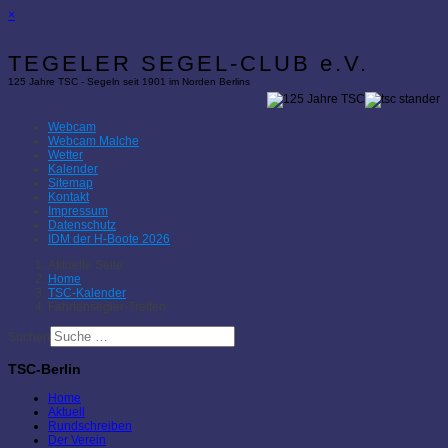
×
TEGELER SEGEL-CLUB e.V.
125 Jahre TSC - Segeln seit 1901 im Norden Berlins
Webcam
Webcam Malche
Wetter
Kalender
Sitemap
Kontakt
Impressum
Datenschutz
IDM der H-Boote 2026
Aktuelle Seite:
Home
TSC-Kalender
Fahrtensegler-Treffen
Suchen
TSC-Berlin
Home
Aktuell
Rundschreiben
Der Verein