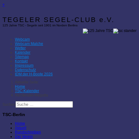
×
TEGELER SEGEL-CLUB e.V.
125 Jahre TSC - Segeln seit 1901 im Norden Berlins
Webcam
Webcam Malche
Wetter
Kalender
Sitemap
Kontakt
Impressum
Datenschutz
IDM der H-Boote 2026
Aktuelle Seite:
Home
TSC-Kalender
Herzkinder-Regatta
Suchen
TSC-Berlin
Home
Aktuell
Rundschreiben
Der Verein