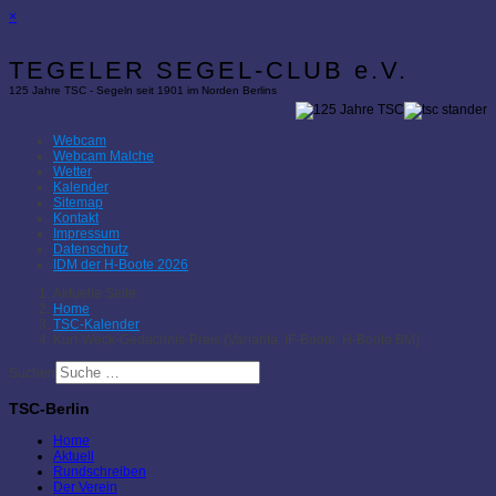
×
TEGELER SEGEL-CLUB e.V.
125 Jahre TSC - Segeln seit 1901 im Norden Berlins
Webcam
Webcam Malche
Wetter
Kalender
Sitemap
Kontakt
Impressum
Datenschutz
IDM der H-Boote 2026
Aktuelle Seite:
Home
TSC-Kalender
Kurt-Weck-Gedächnis-Preis (Varianta, IF-Boote, H-Boote BM)
Suchen
TSC-Berlin
Home
Aktuell
Rundschreiben
Der Verein