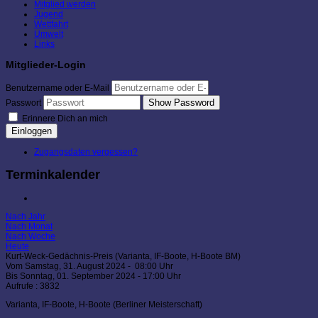
Mitglied werden
Jugend
Wettfahrt
Umwelt
Links
Mitglieder-Login
Benutzername oder E-Mail
Show Password
Passwort
Erinnere Dich an mich
Einloggen
Zugangsdaten vergessen?
Terminkalender
Nach Jahr
Nach Monat
Nach Woche
Heute
Kurt-Weck-Gedächnis-Preis (Varianta, IF-Boote, H-Boote BM)
Vom Samstag, 31. August 2024 - 08:00 Uhr
Bis Sonntag, 01. September 2024 - 17:00 Uhr
Aufrufe
: 3832
Varianta, IF-Boote, H-Boote (Berliner Meisterschaft)