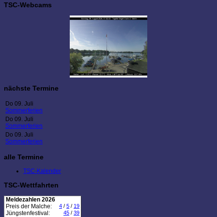
TSC-Webcams
nächste Termine
Do 09. Juli
Sommerferien
Do 09. Juli
Sommerferien
Do 09. Juli
Sommerferien
alle Termine
TSC-Kalender
TSC-Wettfahrten
Meldezahlen 2026
Preis der Malche:
4
/
5
/
19
Jüngstenfestival:
45
/
39