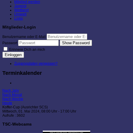
Mitglied werden
Jugend
Wettfahrt
Umwelt
Links
Mitglieder-Login
Benutzername oder E-Mail
Show Password
Passwort
Erinnere Dich an mich
Einloggen
Zugangsdaten vergessen?
Terminkalender
Nach Jahr
Nach Monat
Nach Woche
Heute
Koffer-Cup (Ausrichter SCS)
Mittwoch, 01. Mai 2024, 08:00 Uhr - 17:00 Uhr
Aufrufe
: 3602
TSC-Webcams