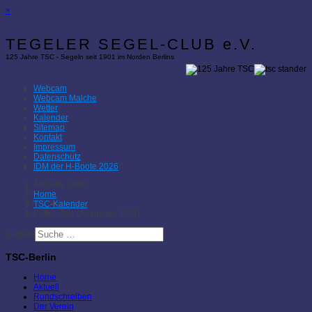
×
TEGELER SEGEL-CLUB e.V.
125 Jahre TSC - Segeln seit 1901 im Norden Berlins
Webcam
Webcam Malche
Wetter
Kalender
Sitemap
Kontakt
Impressum
Datenschutz
IDM der H-Boote 2026
Aktuelle Seite:
Home
TSC-Kalender
Koffer-Cup (Ausrichter SCS)
Suchen
TSC-Berlin
Home
Aktuell
Rundschreiben
Der Verein