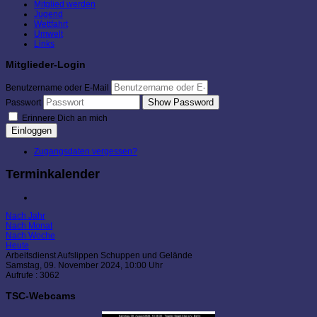
Mitglied werden
Jugend
Wettfahrt
Umwelt
Links
Mitglieder-Login
Benutzername oder E-Mail
Show Password
Passwort
Erinnere Dich an mich
Einloggen
Zugangsdaten vergessen?
Terminkalender
Nach Jahr
Nach Monat
Nach Woche
Heute
Arbeitsdienst Aufslippen Schuppen und Gelände
Samstag, 09. November 2024, 10:00 Uhr
Aufrufe
: 3062
TSC-Webcams