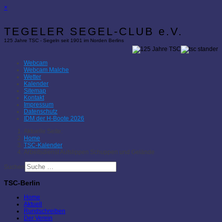
×
TEGELER SEGEL-CLUB e.V.
125 Jahre TSC - Segeln seit 1901 im Norden Berlins
Webcam
Webcam Malche
Wetter
Kalender
Sitemap
Kontakt
Impressum
Datenschutz
IDM der H-Boote 2026
Aktuelle Seite:
Home
TSC-Kalender
Arbeitsdienst Aufslippen Schuppen und Gelände
Suchen
TSC-Berlin
Home
Aktuell
Rundschreiben
Der Verein