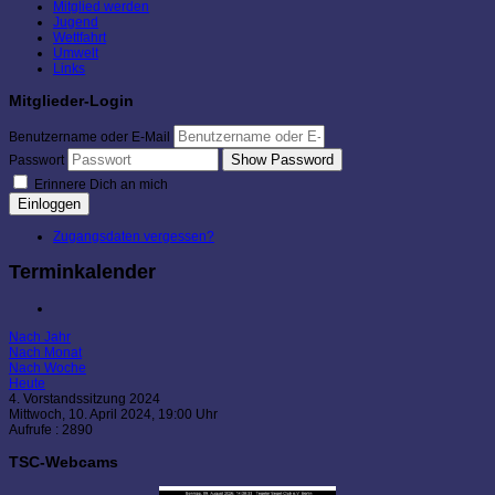
Mitglied werden
Jugend
Wettfahrt
Umwelt
Links
Mitglieder-Login
Benutzername oder E-Mail
Show Password
Passwort
Erinnere Dich an mich
Einloggen
Zugangsdaten vergessen?
Terminkalender
Nach Jahr
Nach Monat
Nach Woche
Heute
4. Vorstandssitzung 2024
Mittwoch, 10. April 2024, 19:00 Uhr
Aufrufe
: 2890
TSC-Webcams