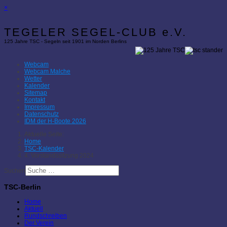
×
TEGELER SEGEL-CLUB e.V.
125 Jahre TSC - Segeln seit 1901 im Norden Berlins
Webcam
Webcam Malche
Wetter
Kalender
Sitemap
Kontakt
Impressum
Datenschutz
IDM der H-Boote 2026
Aktuelle Seite:
Home
TSC-Kalender
4. Vorstandssitzung 2024
Suchen
TSC-Berlin
Home
Aktuell
Rundschreiben
Der Verein