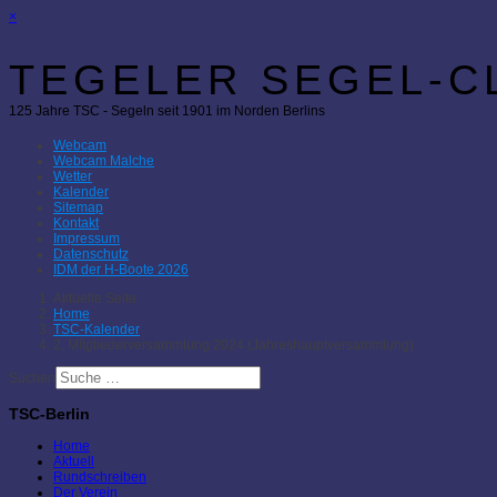
×
TEGELER SEGEL-CL
125 Jahre TSC - Segeln seit 1901 im Norden Berlins
Webcam
Webcam Malche
Wetter
Kalender
Sitemap
Kontakt
Impressum
Datenschutz
IDM der H-Boote 2026
Aktuelle Seite:
Home
TSC-Kalender
2. Mitgliederversammlung 2024 (Jahreshauptversammlung)
Suchen
TSC-Berlin
Home
Aktuell
Rundschreiben
Der Verein