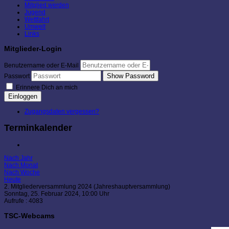
Mitglied werden
Jugend
Wettfahrt
Umwelt
Links
Mitglieder-Login
Benutzername oder E-Mail
Show Password
Passwort
Erinnere Dich an mich
Einloggen
Zugangsdaten vergessen?
Terminkalender
Nach Jahr
Nach Monat
Nach Woche
Heute
2. Mitgliederversammlung 2024 (Jahreshauptversammlung)
Sonntag, 25. Februar 2024, 10:00 Uhr
Aufrufe
: 4083
TSC-Webcams