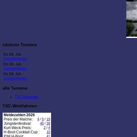
nächste Termine
Do 09. Juli
Sommerferien
Do 09. Juli
Sommerferien
Do 09. Juli
Sommerferien
alle Termine
TSC-Kalender
TSC-Wettfahrten
Meldezahlen 2026
Preis der Malche:
4
/
5
/
19
Jüngstenfestival:
45
/
39
Kurt-Weck-Preis:
2
/
4
H-Boot Cocktail Cup :
10
IDM H-Boot:
41