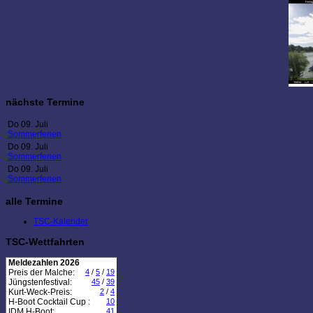
nächste Termine
Do 09. Juli
Sommerferien
Do 09. Juli
Sommerferien
Do 09. Juli
Sommerferien
alle Termine
TSC-Kalender
TSC-Wettfahrten
Meldezahlen 2026
Preis der Malche:
4
/
5
/
19
Jüngstenfestival:
45
/
39
Kurt-Weck-Preis:
2
/
4
H-Boot Cocktail Cup :
10
IDM H-Boot:
41