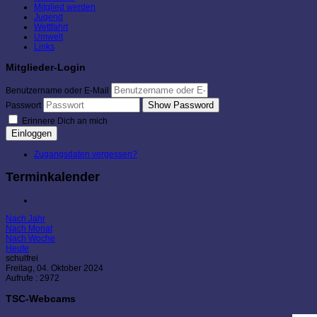
Mitglied werden
Jugend
Wettfahrt
Umwelt
Links
Mitglieder-Login
Benutzername oder E-Mail
Show Password
Passwort
Erinnere Dich an mich
Einloggen
Zugangsdaten vergessen?
Terminkalender
Nach Jahr
Nach Monat
Nach Woche
Heute
schulfrei
Freitag, 04. Oktober 2024
Aufrufe
: 2972
TSC-Webcams