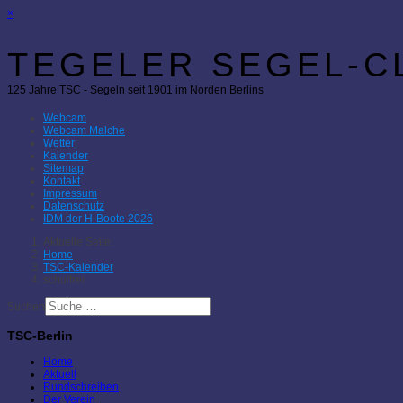
×
TEGELER SEGEL-CL
125 Jahre TSC - Segeln seit 1901 im Norden Berlins
Webcam
Webcam Malche
Wetter
Kalender
Sitemap
Kontakt
Impressum
Datenschutz
IDM der H-Boote 2026
Aktuelle Seite:
Home
TSC-Kalender
schulfrei
Suchen
TSC-Berlin
Home
Aktuell
Rundschreiben
Der Verein