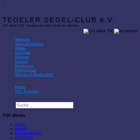
×
TEGELER SEGEL-CLUB e.V.
125 Jahre TSC - Segeln seit 1901 im Norden Berlins
Webcam
Webcam Malche
Wetter
Kalender
Sitemap
Kontakt
Impressum
Datenschutz
IDM der H-Boote 2026
Aktuelle Seite:
Home
TSC-Kalender
Osterferien
Suchen
TSC-Berlin
Home
Aktuell
Rundschreiben
Der Verein