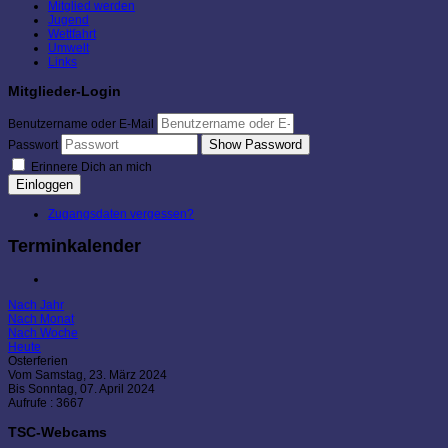
Mitglied werden
Jugend
Wettfahrt
Umwelt
Links
Mitglieder-Login
Benutzername oder E-Mail
Show Password
Passwort
Erinnere Dich an mich
Einloggen
Zugangsdaten vergessen?
Terminkalender
Nach Jahr
Nach Monat
Nach Woche
Heute
Osterferien
Vom Samstag, 23. März 2024
Bis Sonntag, 07. April 2024
Aufrufe
: 3667
TSC-Webcams