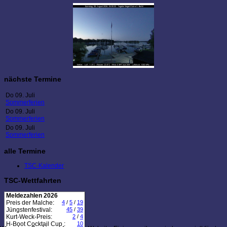
nächste Termine
Do 09. Juli
Sommerferien
Do 09. Juli
Sommerferien
Do 09. Juli
Sommerferien
alle Termine
TSC-Kalender
TSC-Wettfahrten
Meldezahlen 2026
Preis der Malche:
4
/
5
/
19
Jüngstenfestival:
45
/
39
Kurt-Weck-Preis:
2
/
4
H-Boot Cocktail Cup :
10