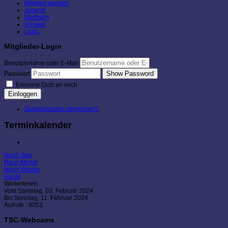
Mitglied werden
Jugend
Wettfahrt
Umwelt
Links
Mitglieder-Login
Benutzername oder E-Mail
Show Password
Passwort
Erinnere Dich an mich
Einloggen
Zugangsdaten vergessen?
Terminkalender
Nach Jahr
Nach Monat
Nach Woche
Heute
Winterferien
Vom Samstag, 03. Februar 2024
Bis Sonntag, 11. Februar 2024
Aufrufe
: 4053
TSC-Webcams