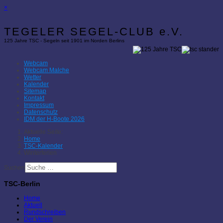
×
TEGELER SEGEL-CLUB e.V.
125 Jahre TSC - Segeln seit 1901 im Norden Berlins
Webcam
Webcam Malche
Wetter
Kalender
Sitemap
Kontakt
Impressum
Datenschutz
IDM der H-Boote 2026
Aktuelle Seite:
Home
TSC-Kalender
Winterferien
Suchen
TSC-Berlin
Home
Aktuell
Rundschreiben
Der Verein