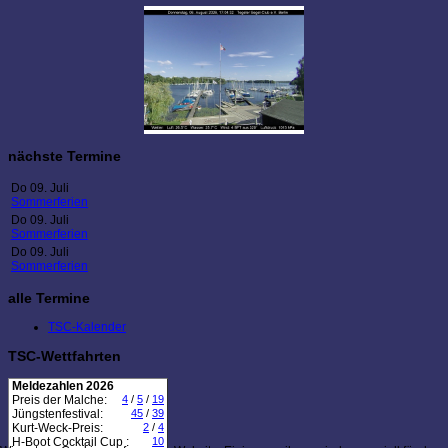
nächste Termine
Do 09. Juli
Sommerferien
Do 09. Juli
Sommerferien
Do 09. Juli
Sommerferien
alle Termine
TSC-Kalender
TSC-Wettfahrten
Meldezahlen 2026
Preis der Malche:
4
/
5
/
19
Jüngstenfestival:
45
/
39
Kurt-Weck-Preis:
2
/
4
H-Boot Cocktail Cup :
10