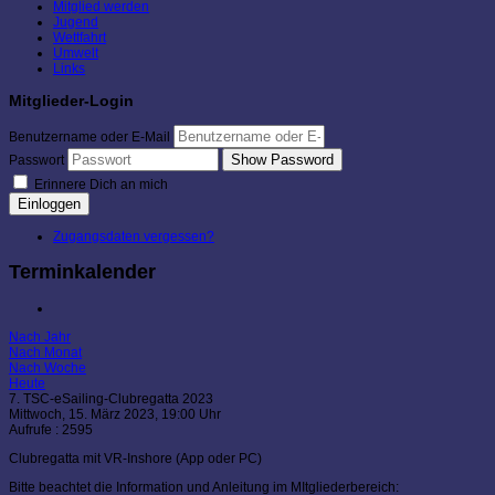
Mitglied werden
Jugend
Wettfahrt
Umwelt
Links
Mitglieder-Login
Benutzername oder E-Mail
Show Password
Passwort
Erinnere Dich an mich
Einloggen
Zugangsdaten vergessen?
Terminkalender
Nach Jahr
Nach Monat
Nach Woche
Heute
7. TSC-eSailing-Clubregatta 2023
Mittwoch, 15. März 2023, 19:00 Uhr
Aufrufe
: 2595
Clubregatta mit VR-Inshore (App oder PC)
Bitte beachtet die Information und Anleitung im MItgliederbereich: