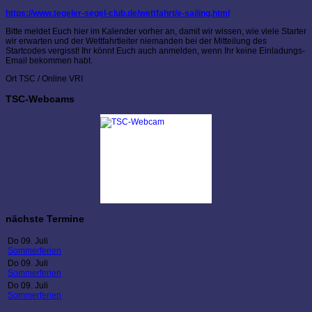
https://www.tegeler-segel-club.de/wettfahrt/e-sailing.html
Bitte meldet Euch hier im Kalender vorher an, damit wir wissen, wie viele Starter
wir erwarten und der Wettfahrtleiter niemanden bei der Mitteilung des
Startcodes vergisst! Ihr könnt Euch auch anmelden, wenn Ihr keine Einladungs-
Email bekommen habt.
Ort
TSC / Online VRI
TSC-Webcams
nächste Termine
Do 09. Juli
Sommerferien
Do 09. Juli
Sommerferien
Do 09. Juli
Sommerferien