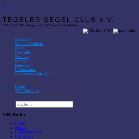
×
TEGELER SEGEL-CLUB e.V.
125 Jahre TSC - Segeln seit 1901 im Norden Berlins
Webcam
Webcam Malche
Wetter
Kalender
Sitemap
Kontakt
Impressum
Datenschutz
IDM der H-Boote 2026
Aktuelle Seite:
Home
TSC-Kalender
7. TSC-eSailing-Clubregatta 2023
Suchen
TSC-Berlin
Home
Aktuell
Rundschreiben
Der Verein