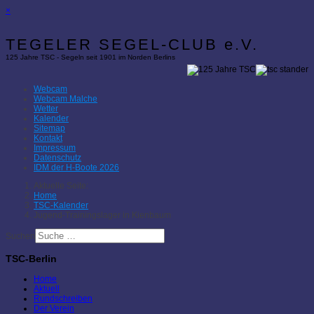
×
TEGELER SEGEL-CLUB e.V.
125 Jahre TSC - Segeln seit 1901 im Norden Berlins
Webcam
Webcam Malche
Wetter
Kalender
Sitemap
Kontakt
Impressum
Datenschutz
IDM der H-Boote 2026
Aktuelle Seite:
Home
TSC-Kalender
Jugend-Trainingslager in Kienbaum
Suchen
TSC-Berlin
Home
Aktuell
Rundschreiben
Der Verein