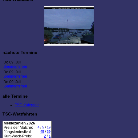
nächste Termine
Do 09. Juli
Sommerferien
Do 09. Juli
Sommerferien
Do 09. Juli
Sommerferien
alle Termine
TSC-Kalender
TSC-Wettfahrten
Meldezahlen 2026
Preis der Malche:
4
/
5
/
19
Jüngstenfestival:
45
/
39
Kurt-Weck-Preis:
2
/
4