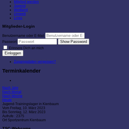
Mitglied werden
Jugend
Wettfahrt
Umwelt
Links
Mitglieder-Login
Benutzername oder E-Mail
Show Password
Passwort
Erinnere Dich an mich
Einloggen
Zugangsdaten vergessen?
Terminkalender
Nach Jahr
Nach Monat
Nach Woche
Heute
Jugend-Trainingslager in Kienbaum
Vom Freitag, 10. März 2023
Bis Sonntag, 12. März 2023
Aufrufe
: 2375
Ort
Sportzentrum Kienbaum
TSC-Webcams