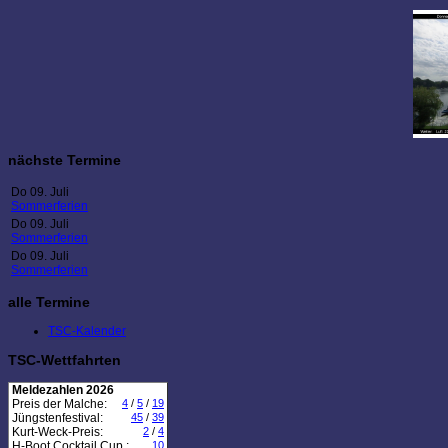
nächste Termine
Do 09. Juli
Sommerferien
Do 09. Juli
Sommerferien
Do 09. Juli
Sommerferien
alle Termine
TSC-Kalender
TSC-Wettfahrten
Meldezahlen 2026
Preis der Malche:
4
/
5
/
19
Jüngstenfestival:
45
/
39
Kurt-Weck-Preis:
2
/
4
H-Boot Cocktail Cup :
10