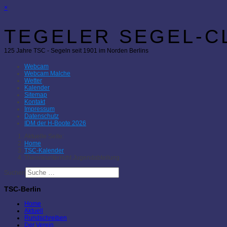
×
TEGELER SEGEL-CL
125 Jahre TSC - Segeln seit 1901 im Norden Berlins
Webcam
Webcam Malche
Wetter
Kalender
Sitemap
Kontakt
Impressum
Datenschutz
IDM der H-Boote 2026
Aktuelle Seite:
Home
TSC-Kalender
Theorieunterricht Jugendabteilung
Suchen
TSC-Berlin
Home
Aktuell
Rundschreiben
Der Verein