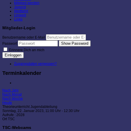
Mitglied werden
Jugend
Wettfahrt
Umwelt
Links
Mitglieder-Login
Benutzername oder E-Mail
Show Password
Passwort
Erinnere Dich an mich
Einloggen
Zugangsdaten vergessen?
Terminkalender
Nach Jahr
Nach Monat
Nach Woche
Heute
Theorieunterricht Jugendabteilung
Sonntag, 22. Januar 2023, 11:00 Uhr - 12:30 Uhr
Aufrufe
: 2028
Ort
TSC
TSC-Webcams