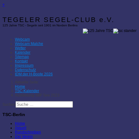
×
TEGELER SEGEL-CLUB e.V.
125 Jahre TSC - Segeln seit 1901 im Norden Berlins
Webcam
Webcam Malche
Wetter
Kalender
Sitemap
Kontakt
Impressum
Datenschutz
IDM der H-Boote 2026
Aktuelle Seite:
Home
TSC-Kalender
Ausbildung SBF See 2023
Suchen
TSC-Berlin
Home
Aktuell
Rundschreiben
Der Verein