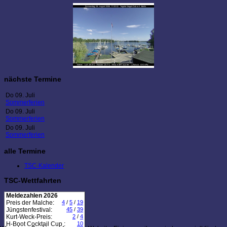
nächste Termine
Do 09. Juli
Sommerferien
Do 09. Juli
Sommerferien
Do 09. Juli
Sommerferien
alle Termine
TSC-Kalender
TSC-Wettfahrten
Meldezahlen 2026
Preis der Malche:
4
/
5
/
19
Jüngstenfestival:
45
/
39
Kurt-Weck-Preis:
2
/
4
H-Boot Cocktail Cup :
10