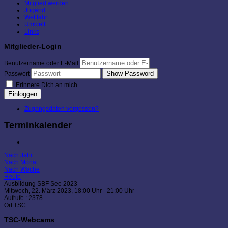
Mitglied werden
Jugend
Wettfahrt
Umwelt
Links
Mitglieder-Login
Benutzername oder E-Mail
Show Password
Passwort
Erinnere Dich an mich
Einloggen
Zugangsdaten vergessen?
Terminkalender
Nach Jahr
Nach Monat
Nach Woche
Heute
Ausbildung SBF See 2023
Mittwoch, 22. März 2023, 18:00 Uhr - 21:00 Uhr
Aufrufe
: 2378
Ort
TSC
TSC-Webcams