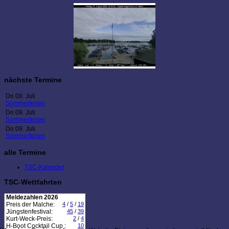
nächste Termine
Do 09. Juli
Sommerferien
Do 09. Juli
Sommerferien
Do 09. Juli
Sommerferien
alle Termine
TSC-Kalender
TSC-Wettfahrten
Meldezahlen 2026
Preis der Malche:
4
/
5
/
19
Jüngstenfestival:
45
/
39
Kurt-Weck-Preis:
2
/
4
H-Boot Cocktail Cup :
10