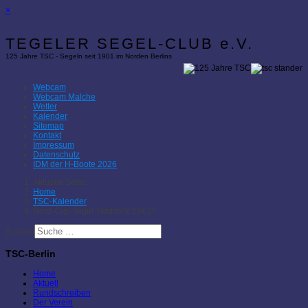
×
TEGELER SEGEL-CLUB e.V.
125 Jahre TSC - Segeln seit 1901 im Norden Berlins
Webcam
Webcam Malche
Wetter
Kalender
Sitemap
Kontakt
Impressum
Datenschutz
IDM der H-Boote 2026
Aktuelle Seite:
Home
TSC-Kalender
Nord-Cup-Tegel Yardstick SSCO
Suchen
TSC-Berlin
Home
Aktuell
Rundschreiben
Der Verein