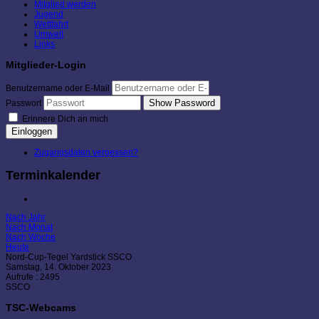
Mitglied werden
Jugend
Wettfahrt
Umwelt
Links
Mitglieder-Login
Benutzername oder E-Mail
Show Password
Passwort
Erinnere Dich an mich
Einloggen
Zugangsdaten vergessen?
Terminkalender
Nach Jahr
Nach Monat
Nach Woche
Heute
Nord-Cup-Tegel Yardstick SSCO
Samstag, 14. Oktober 2023
Aufrufe
: 2495
SSCO
TSC-Webcams