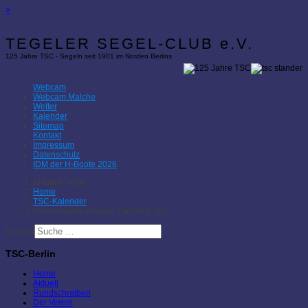
×
TEGELER SEGEL-CLUB e.V.
125 Jahre TSC - Segeln seit 1901 im Norden Berlins
Webcam
Webcam Malche
Wetter
Kalender
Sitemap
Kontakt
Impressum
Datenschutz
IDM der H-Boote 2026
Aktuelle Seite:
Home
TSC-Kalender
Himmelfahrts-Regatta Yardstick TSV
Suchen
TSC-Berlin
Home
Aktuell
Rundschreiben
Der Verein