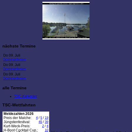
nächste Termine
Do 09. Juli
Sommerferien
Do 09. Juli
Sommerferien
Do 09. Juli
Sommerferien
alle Termine
TSC-Kalender
TSC-Wettfahrten
Meldezahlen 2026
Preis der Malche:
4
/
5
/
19
Jüngstenfestival:
45
/
39
Kurt-Weck-Preis:
2
/
4
H-Boot Cocktail Cup :
10