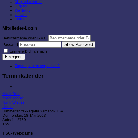
Mitglied werden
Jugend
Wettfahrt
Umwelt
Links
Mitglieder-Login
Benutzername oder E-Mail
Show Password
Passwort
Erinnere Dich an mich
Einloggen
Zugangsdaten vergessen?
Terminkalender
Nach Jahr
Nach Monat
Nach Woche
Heute
Himmelfahrts-Regatta Yardstick TSV
Donnerstag, 18. Mai 2023
Aufrufe
: 2769
TSV
TSC-Webcams