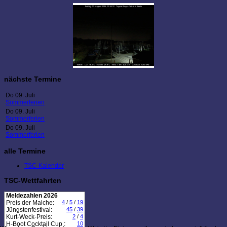
nächste Termine
Do 09. Juli
Sommerferien
Do 09. Juli
Sommerferien
Do 09. Juli
Sommerferien
alle Termine
TSC-Kalender
TSC-Wettfahrten
Meldezahlen 2026
Preis der Malche:
4
/
5
/
19
Jüngstenfestival:
45
/
39
Kurt-Weck-Preis:
2
/
4
H-Boot Cocktail Cup :
10