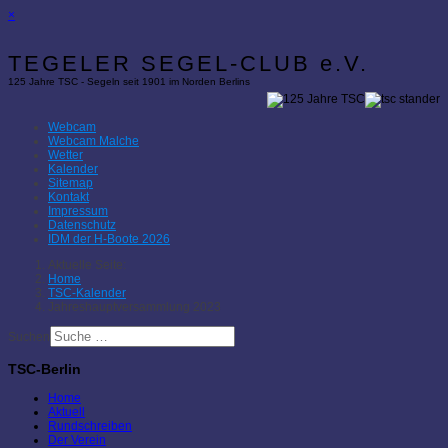
×
TEGELER SEGEL-CLUB e.V.
125 Jahre TSC - Segeln seit 1901 im Norden Berlins
Webcam
Webcam Malche
Wetter
Kalender
Sitemap
Kontakt
Impressum
Datenschutz
IDM der H-Boote 2026
Aktuelle Seite:
Home
TSC-Kalender
Jahreshauptversammlung 2023
Suchen
TSC-Berlin
Home
Aktuell
Rundschreiben
Der Verein