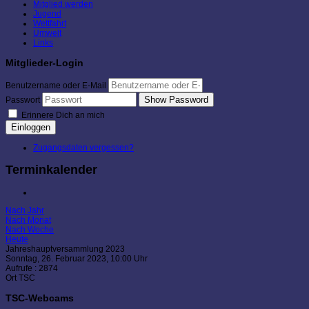
Mitglied werden
Jugend
Wettfahrt
Umwelt
Links
Mitglieder-Login
Benutzername oder E-Mail
Show Password
Passwort
Erinnere Dich an mich
Einloggen
Zugangsdaten vergessen?
Terminkalender
Nach Jahr
Nach Monat
Nach Woche
Heute
Jahreshauptversammlung 2023
Sonntag, 26. Februar 2023, 10:00 Uhr
Aufrufe
: 2874
Ort
TSC
TSC-Webcams