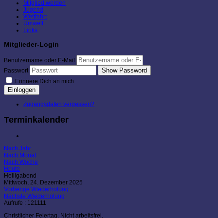
Mitglied werden
Jugend
Wettfahrt
Umwelt
Links
Mitglieder-Login
Benutzername oder E-Mail
Show Password
Passwort
Erinnere Dich an mich
Einloggen
Zugangsdaten vergessen?
Terminkalender
Nach Jahr
Nach Monat
Nach Woche
Heute
Heiligabend
Mittwoch, 24. Dezember 2025
Vorherige Wiederholung
Nächste Wiederholung
Aufrufe
: 121111
Christlicher Feiertag. Nicht arbeitsfrei.