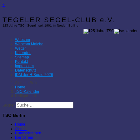
×
TEGELER SEGEL-CLUB e.V.
125 Jahre TSC - Segeln seit 1901 im Norden Berlins
Webcam
Webcam Malche
Wetter
Kalender
Sitemap
Kontakt
Impressum
Datenschutz
IDM der H-Boote 2026
Aktuelle Seite:
Home
TSC-Kalender
Heiligabend
Suchen
TSC-Berlin
Home
Aktuell
Rundschreiben
Der Verein