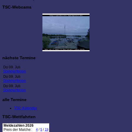
TSC-Webcams
nächste Termine
Do 09. Juli
Sommerferien
Do 09. Juli
Sommerferien
Do 09. Juli
Sommerferien
alle Termine
TSC-Kalender
TSC-Wettfahrten
Meldezahlen 2026
Preis der Malche:
4
/
5
/
19