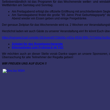
Selbstverständlich ist das Programm für das Wochenende wetter- und windabh
Wettfahrten am Samstag und Sonntag.
Am Freitagabend erfolgt die offizielle Eröffnung mit anschließendem Segl
Am Samstagabend findet die große "85 Jahre Pirat Geburtstagsparty" s
Abend wieder ein Essen geben und einige Freigetränke.
Der genaue Zeitplan für das Wochenende wird ca. 2 Wochen vor Veranstaltung
Herzlichst laden wir auch Gäste zu unserer Veranstaltung ein! Ihr könnt Euch 
https://manage2sail.com/de-DE/event/572bb0bc-e92a-493d-95fc-727e64a7ec9c#
Zeitplan für das Regattawochenende
Informationen zum Frühstück im TSC
Wir möchten auch an dieser Stelle vorab Danke sagen an unsere Sponsoren, d
Überraschung für alle Teilnehmer der Regatta geben!
WIR FREUEN UNS AUF EUCH !!