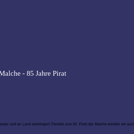
 Malche - 85 Jahre Pirat
sser und an Land verbringen! Parallel zum 50. Preis der Malche werden wir auc