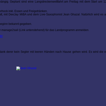
ängig. Geplant sind eine Langstreckenwettfahrt am Freitag mit dem Start um 1
erhock inkl. Essen und Freigetränken.
tatt, mit DeeJay MiBA und dem Live-Saxophonist Jean Ghazal. Natürlich wird es
sbeginn bekannt gegeben.
über manage2sail (Link untenstehend) für das Landprogramm anmelden.
!/
ank derer kein Segler mit leeren Händen nach Hause gehen wird. Es wird die e