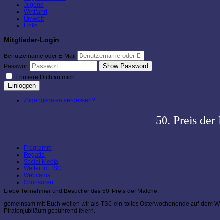
Jugend
Wettfahrt
Umwelt
Links
Mitglieder-Login
Benutzername oder E-Mail
Show Password
Passwort
Erinnere Dich an mich
Einloggen
Zugangsdaten vergessen?
50. Preis der
Programm
Regatta
Social Media
Wetter im TSC
Webcams
Sponsoren
Liebe Teilnehmer und Besucher des 50. Preis der Malche,
gemeinsam mit Euch wollen wir als TSC ein tolles Osterwochenende auf dem Wa
Piratenjubiläum gebührend feiern.