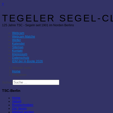
×
TEGELER SEGEL-CL
125 Jahre TSC - Segeln seit 1901 im Norden Berlins
Webcam
Webcam Malche
Wetter
Kalender
Sitemap
Kontakt
Impressum
Datenschutz
IDM der H-Boote 2026
Aktuelle Seite:
Home
Programm
Suchen
TSC-Berlin
Home
Aktuell
Rundschreiben
Der Verein
Mitglied werden