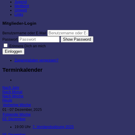
Jugend
Wettfahrt
Umwelt
Links
Mitglieder-Login
Benutzername oder E-Mail
Show Password
Passwort
Erinnere Dich an mich
Einloggen
Zugangsdaten vergessen?
Terminkalender
Nach Jahr
Nach Monat
Nach Woche
Heute
Vorherige Woche
01 - 07 Dezember, 2025
Folgende Woche
03. Dezember
19:00 Uhr
7. Vorstandssitzung 2025
06. Dezember