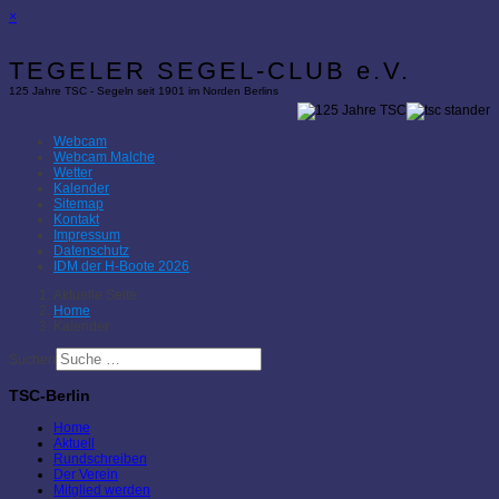
×
TEGELER SEGEL-CLUB e.V.
125 Jahre TSC - Segeln seit 1901 im Norden Berlins
Webcam
Webcam Malche
Wetter
Kalender
Sitemap
Kontakt
Impressum
Datenschutz
IDM der H-Boote 2026
Aktuelle Seite:
Home
Kalender
Suchen
TSC-Berlin
Home
Aktuell
Rundschreiben
Der Verein
Mitglied werden