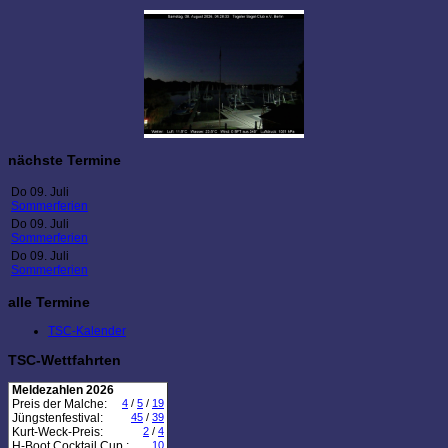
nächste Termine
Do 09. Juli
Sommerferien
Do 09. Juli
Sommerferien
Do 09. Juli
Sommerferien
alle Termine
TSC-Kalender
TSC-Wettfahrten
Meldezahlen 2026
Preis der Malche:
4
/
5
/
19
Jüngstenfestival:
45
/
39
Kurt-Weck-Preis:
2
/
4
H-Boot Cocktail Cup :
10