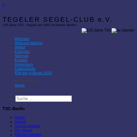
×
TEGELER SEGEL-CLUB e.V.
125 Jahre TSC - Segeln seit 1901 im Norden Berlins
Webcam
Webcam Malche
Wetter
Kalender
Sitemap
Kontakt
Impressum
Datenschutz
IDM der H-Boote 2026
Aktuelle Seite:
Home
Kalender
Suchen
TSC-Berlin
Home
Aktuell
Rundschreiben
Der Verein
Mitglied werden