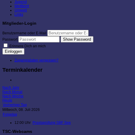
Jugend
Wettfahrt
Umwelt
Links
Mitglieder-Login
Benutzername oder E-Mail
Show Password
Passwort
Erinnere Dich an mich
Einloggen
Zugangsdaten vergessen?
Terminkalender
Nach Jahr
Nach Monat
Nach Woche
Heute
Vorheriger Tag
Mittwoch, 08. Juli 2026
Folgetag
12:00 Uhr
Praxisprüfung SBF See
TSC-Webcams