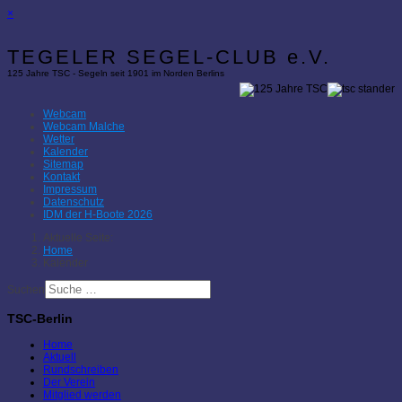
×
TEGELER SEGEL-CLUB e.V.
125 Jahre TSC - Segeln seit 1901 im Norden Berlins
Webcam
Webcam Malche
Wetter
Kalender
Sitemap
Kontakt
Impressum
Datenschutz
IDM der H-Boote 2026
Aktuelle Seite:
Home
Kalender
Suchen
TSC-Berlin
Home
Aktuell
Rundschreiben
Der Verein
Mitglied werden