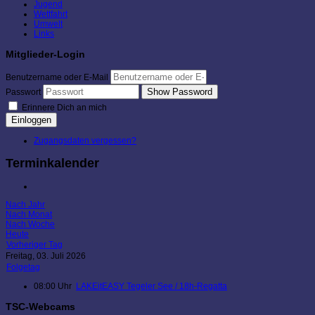
Jugend
Wettfahrt
Umwelt
Links
Mitglieder-Login
Benutzername oder E-Mail
Show Password
Passwort
Erinnere Dich an mich
Einloggen
Zugangsdaten vergessen?
Terminkalender
Nach Jahr
Nach Monat
Nach Woche
Heute
Vorheriger Tag
Freitag, 03. Juli 2026
Folgetag
08:00 Uhr
LAKEitEASY Tegeler See / 18h-Regatta
TSC-Webcams