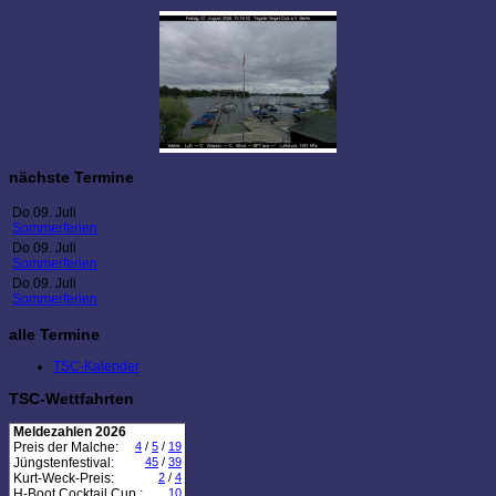
nächste Termine
Do 09. Juli
Sommerferien
Do 09. Juli
Sommerferien
Do 09. Juli
Sommerferien
alle Termine
TSC-Kalender
TSC-Wettfahrten
Meldezahlen 2026
Preis der Malche:
4
/
5
/
19
Jüngstenfestival:
45
/
39
Kurt-Weck-Preis:
2
/
4
H-Boot Cocktail Cup :
10