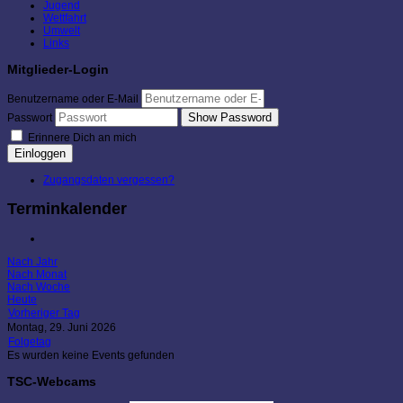
Jugend
Wettfahrt
Umwelt
Links
Mitglieder-Login
Benutzername oder E-Mail
Show Password
Passwort
Erinnere Dich an mich
Einloggen
Zugangsdaten vergessen?
Terminkalender
Nach Jahr
Nach Monat
Nach Woche
Heute
Vorheriger Tag
Montag, 29. Juni 2026
Folgetag
Es wurden keine Events gefunden
TSC-Webcams