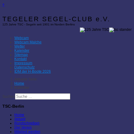
×
TEGELER SEGEL-CLUB e.V.
125 Jahre TSC - Segeln seit 1901 im Norden Berlins
Webcam
Webcam Malche
Wetter
Kalender
Sitemap
Kontakt
Impressum
Datenschutz
IDM der H-Boote 2026
Aktuelle Seite:
Home
Kalender
Suchen
TSC-Berlin
Home
Aktuell
Rundschreiben
Der Verein
Mitglied werden