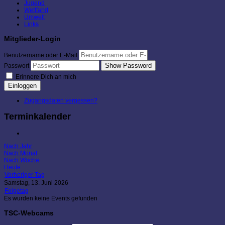
Jugend
Wettfahrt
Umwelt
Links
Mitglieder-Login
Benutzername oder E-Mail
Show Password
Passwort
Erinnere Dich an mich
Einloggen
Zugangsdaten vergessen?
Terminkalender
Nach Jahr
Nach Monat
Nach Woche
Heute
Vorheriger Tag
Samstag, 13. Juni 2026
Folgetag
Es wurden keine Events gefunden
TSC-Webcams