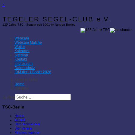
×
TEGELER SEGEL-CLUB e.V.
125 Jahre TSC - Segeln seit 1901 im Norden Berlins
Webcam
Webcam Malche
Wetter
Kalender
Sitemap
Kontakt
Impressum
Datenschutz
IDM der H-Boote 2026
Aktuelle Seite:
Home
Kalender
Suchen
TSC-Berlin
Home
Aktuell
Rundschreiben
Der Verein
Mitglied werden