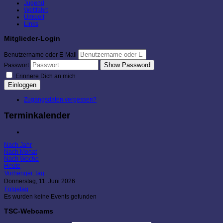
Jugend
Wettfahrt
Umwelt
Links
Mitglieder-Login
Benutzername oder E-Mail
Show Password
Passwort
Erinnere Dich an mich
Einloggen
Zugangsdaten vergessen?
Terminkalender
Nach Jahr
Nach Monat
Nach Woche
Heute
Vorheriger Tag
Donnerstag, 11. Juni 2026
Folgetag
Es wurden keine Events gefunden
TSC-Webcams