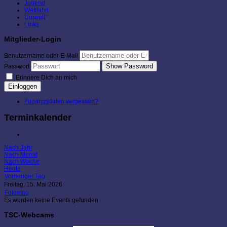
Jugend
Wettfahrt
Umwelt
Links
Mitglieder-Login
Benutzername oder E-Mail
Show Password
Passwort
Erinnere Dich an mich
Einloggen
Zugangsdaten vergessen?
Terminkalender
Nach Jahr
Nach Monat
Nach Woche
Heute
Vorheriger Tag
Freitag, 15. Mai 2026
Folgetag
Es wurden keine Events gefunden
TSC-Webcams