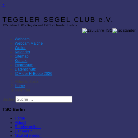
×
TEGELER SEGEL-CLUB e.V.
125 Jahre TSC - Segeln seit 1901 im Norden Berlins
Webcam
Webcam Malche
Wetter
Kalender
Sitemap
Kontakt
Impressum
Datenschutz
IDM der H-Boote 2026
Aktuelle Seite:
Home
Kalender
Suchen
TSC-Berlin
Home
Aktuell
Rundschreiben
Der Verein
Mitglied werden