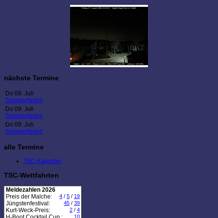
nächste Termine
Do 09. Juli
Sommerferien
Do 09. Juli
Sommerferien
Do 09. Juli
Sommerferien
alle Termine
TSC-Kalender
TSC-Wettfahrten
Meldezahlen 2026
Preis der Malche:
4
/
5
/
19
Jüngstenfestival:
45
/
39
Kurt-Weck-Preis:
2
/
4
H-Boot Cocktail Cup :
10