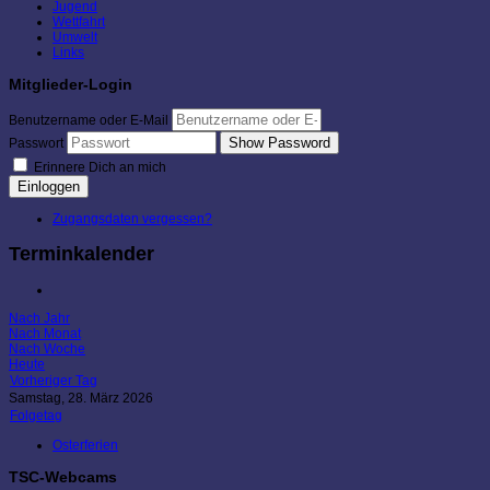
Jugend
Wettfahrt
Umwelt
Links
Mitglieder-Login
Benutzername oder E-Mail
Show Password
Passwort
Erinnere Dich an mich
Einloggen
Zugangsdaten vergessen?
Terminkalender
Nach Jahr
Nach Monat
Nach Woche
Heute
Vorheriger Tag
Samstag, 28. März 2026
Folgetag
Osterferien
TSC-Webcams