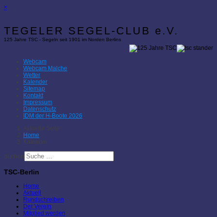
×
TEGELER SEGEL-CLUB e.V.
125 Jahre TSC - Segeln seit 1901 im Norden Berlins
Webcam
Webcam Malche
Wetter
Kalender
Sitemap
Kontakt
Impressum
Datenschutz
IDM der H-Boote 2026
Aktuelle Seite:
Home
Kalender
Suchen
TSC-Berlin
Home
Aktuell
Rundschreiben
Der Verein
Mitglied werden