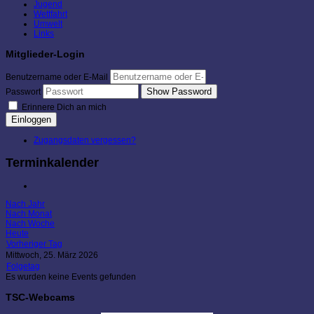
Jugend
Wettfahrt
Umwelt
Links
Mitglieder-Login
Benutzername oder E-Mail
Show Password
Passwort
Erinnere Dich an mich
Einloggen
Zugangsdaten vergessen?
Terminkalender
Nach Jahr
Nach Monat
Nach Woche
Heute
Vorheriger Tag
Mittwoch, 25. März 2026
Folgetag
Es wurden keine Events gefunden
TSC-Webcams