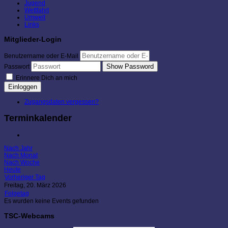
Jugend
Wettfahrt
Umwelt
Links
Mitglieder-Login
Benutzername oder E-Mail
Show Password
Passwort
Erinnere Dich an mich
Einloggen
Zugangsdaten vergessen?
Terminkalender
Nach Jahr
Nach Monat
Nach Woche
Heute
Vorheriger Tag
Freitag, 20. März 2026
Folgetag
Es wurden keine Events gefunden
TSC-Webcams