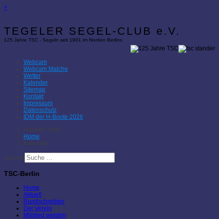
×
TEGELER SEGEL-CLUB e.V.
125 Jahre TSC - Segeln seit 1901 im Norden Berlins
Webcam
Webcam Malche
Wetter
Kalender
Sitemap
Kontakt
Impressum
Datenschutz
IDM der H-Boote 2026
Aktuelle Seite:
Home
Kalender
Suchen
TSC-Berlin
Home
Aktuell
Rundschreiben
Der Verein
Mitglied werden