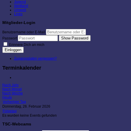
Jugend
Wettfahrt
Umwelt
Links
Mitglieder-Login
Benutzername oder E-Mail
Show Password
Passwort
Erinnere Dich an mich
Einloggen
Zugangsdaten vergessen?
Terminkalender
Nach Jahr
Nach Monat
Nach Woche
Heute
Vorheriger Tag
Donnerstag, 26. Februar 2026
Folgetag
Es wurden keine Events gefunden
TSC-Webcams