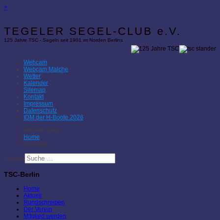
×
TEGELER SEGEL-CLUB e.V.
125 Jahre TSC - Segeln seit 1901 im Norden Berlins
Webcam
Webcam Malche
Wetter
Kalender
Sitemap
Kontakt
Impressum
Datenschutz
IDM der H-Boote 2026
Aktuelle Seite:
Home
Kalender
Suchen
TSC-Berlin
Home
Aktuell
Rundschreiben
Der Verein
Mitglied werden