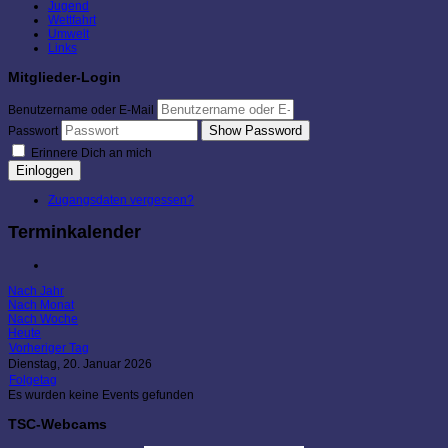
Jugend
Wettfahrt
Umwelt
Links
Mitglieder-Login
Benutzername oder E-Mail
Show Password
Passwort
Erinnere Dich an mich
Einloggen
Zugangsdaten vergessen?
Terminkalender
Nach Jahr
Nach Monat
Nach Woche
Heute
Vorheriger Tag
Dienstag, 20. Januar 2026
Folgetag
Es wurden keine Events gefunden
TSC-Webcams