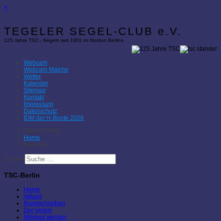
×
TEGELER SEGEL-CLUB e.V.
125 Jahre TSC - Segeln seit 1901 im Norden Berlins
Webcam
Webcam Malche
Wetter
Kalender
Sitemap
Kontakt
Impressum
Datenschutz
IDM der H-Boote 2026
Aktuelle Seite:
Home
Kalender
Suchen
TSC-Berlin
Home
Aktuell
Rundschreiben
Der Verein
Mitglied werden